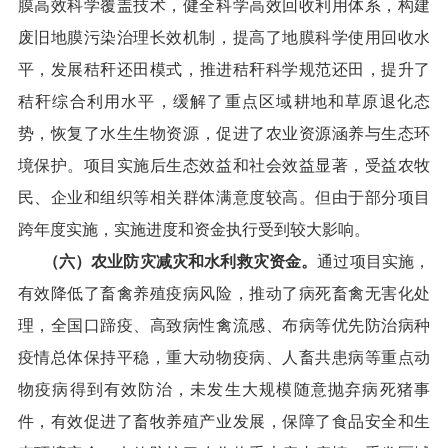
膜高效科学覆盖技术，健全科学高效回收利用体系，构建
废旧地膜污染治理长效机制，提高
了
地膜科学使用回收水
平
，
发展秸秆还田模式，推进秸秆科学规范还田，提升
了
秸秆综合利用水平
，
缓解
了
重点区域耕地和草原退化态
势，恢复
了
水生生物资源，促进
了
农业资源涵养与生态环
境保护。项目实施后生态效益和社会效益显著，受益农牧
民、企业和组织等相关群体满意度较高。但由于部分项目
跨年度实施，实施进度和资金执行受到较大影响。
（六）农业防灾减灾和水利救灾资金。
通过项目实施，
有效降低了畜禽养殖疫病风险，推动了病死畜禽无害化处
理，全国口蹄疫、高致病性禽流感、布病等优先防治病种
疫情总体保持平稳，重大动物疫病、人畜共患病等重点动
物疫病得到有效防治，未发生大规模随意抛弃病死猪事
件，有效促进了畜牧养殖产业发展
，
保障了食品安全和生