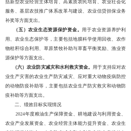
括
新型农业经营主体培育、高素质农民培育、农业社会化
服务、基层农技推广体系改革与建设、农业信贷担保业务
补奖
等方面支出
。
（五）
农业生态资源保护资金
。
用于
农业资源养护
利
用
、
农业
生态保护
等
，
主要
包括
地膜科学使用回收
、
农作
物秸秆综合利用
、草原
禁牧补助与草畜平衡奖励
、
渔业资
源保护
等方面支出
。
（六）农业防灾减灾和水利救灾资金。
用于
支持应对农
业生产灾害的农业生产防灾减灾、应对重大动物疫病防控
的动物防疫补助
等
，
主要
包括农业生产防灾救灾和动物防
疫补助等方面支出。
二、绩效目标实现情况
202
4
年度粮油生产保障资金
、
耕地建设与利用资金
、
农业产业发展资金
、
农业经营主体能力提升资金
、
农业生