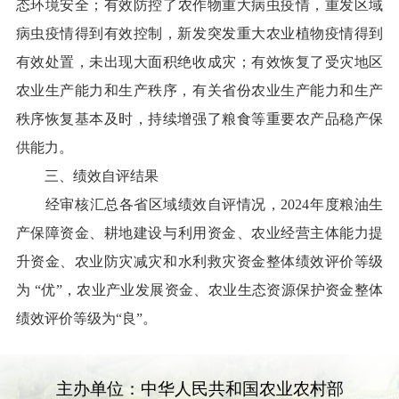
态环境安全
；
有效防控了农作物重大病虫疫情
，
重发区域
病虫疫情得到有效控制，新发突发重大农业植物疫情得到
有效处置，未出现大面积绝收成灾
；
有效恢复了受灾地区
农业生产能力和生产秩序，有关省份农业生产能力和生产
秩序恢复基本及时，持续增强了粮食等重要农产品稳产保
供能力。
三、绩效自评结果
经审核汇总各省区域绩效自评情况，
202
4
年度粮油生
产保障资金
、
耕地建设与利用资金
、
农业经营主体能力提
升资金
、
农业防灾减灾和水利救灾资金整体绩效评价等级
为
“
优
”
，农业产业发展资金
、
农业生态资源保护资金整体
绩效评价等级为
“
良
”
。
主办单位：中华人民共和国农业农村部