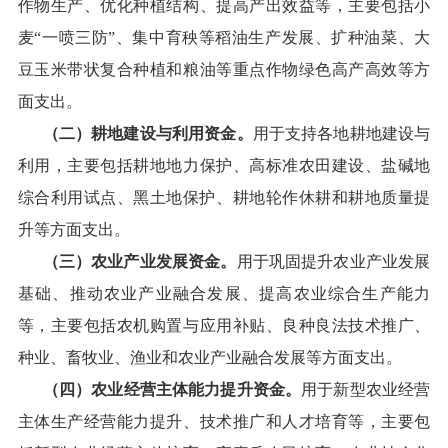
作物
生产、优化
种植
结构、提高
产出
效益
等
，
主要包括小
麦
“
一喷三防
”
、
集中育秧等稻油生产发展
、
扩种油菜
、
大
豆玉米带状复合种植
和
粮油等重点作物绿色高产高效等方
面支出。
（二）耕地建设与利用资金。
用于
支持各地耕地建设与
利用
，
主要
包括
耕地地力保护、高标准农田建设、盐碱地
综合利用
试点
、黑土地保护、耕地轮作休耕和耕地质量提
升等方面支出。
（三）农业产业发展
资金
。
用于巩固提升农业产业发展
基础、推动农业产业融合发展、提高农业综合生产能力
等
，
主要
包括农机购置与应用补贴、良种良法技术推广、
种业、畜牧业、渔业和农业产业融合发展等方面支出。
（四）
农业经营主体能力提升资金
。
用于
新型农业经营
主体
生产经营能力
提升、
技术
推广
和
人才培育
等
，
主要
包