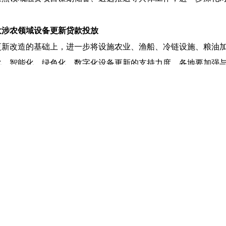
大涉农领域设备更新贷款投放
更新改造的基础上，进一步将设施农业、渔船、冷链设施、粮油
化、智能化、绿色化、数字化设备更新的支持力度。各地要加强
点，创新产品服务，着力加大支持力度。
与应用补贴、农机报废更新补贴范围的老旧农机具淘汰更新领域
农机具淘汰更新，须符合《农业机械分类》行业标准（
NY/T1640-
汰更新，单个项目融资需求最低额度由各省份结合实际自行确定
建设节能
宜机
、高产高效新型现代种植业设施，优势产区集中连
，配备作物生长信息监测、环境精准调控、水肥自动管控、省力
现有养殖设施不能满足节本增效提质和绿色安全转型发展需要的
翻新养殖圈舍、围栏等结构，更新改造饲养管理、环境控制、疫