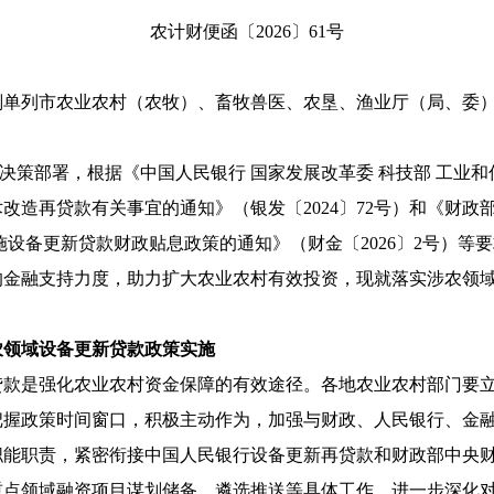
农计财便函
〔2026〕
61号
划单列市农业农村（农牧）、畜牧兽医、农垦、渔业厅（局、委
决策部署，
根据
《中国人民银行
国家
发展改革委 科技部 工业和
术改造再贷款有关事宜的通知》
（
银发
〔202
4
〕
7
2号
）和
《财政部
施设备更新贷款财政贴息政策的通知》（财金〔2026〕2号）
等
要
的金融支持力度，助力扩大农业农村有效投资，
现就落实涉农领
农领域设备更新贷款政策实施
贷款是强化农业农村资金保障的有效途径。各地农业农村部门要
把握政策时间窗口，积极主动作为，加强与财政、人民银行、金
职能职责，紧密衔接中国人民银行设备更新再贷款和财政部中央
重点领域融资项目谋划储备、遴选推送等具体工作，进一步深化