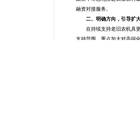
融资对接服务。
二、
明确方向，引导扩
在持续支持老旧农机具
支持范围，重点加大对高端
续引导金融机构聚焦领域重
（一）老旧农机具
重点支持纳入农机购置
生产购置。未在补贴范围的
回收拆解企业的设施设备淘
（二）设施农业
1.
设施种植业
。
重点支持
发展集约化育苗（秧）中心
2.
设施
畜牧
业
。
重点支持
购置。支持畜禽规模养殖场