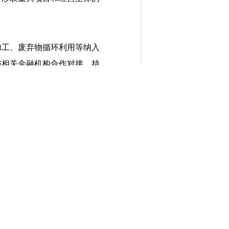
加工、废弃物循环利用等纳入
与相关金融机构合作对接，持
的技术改造及相关设施设备的
2021
）。
支持老旧农机报废
。
片推进老旧低效设施改造，
化作业及智能化管理等设备。
技术改造和相关设施设备的
病防治、清洁消毒、粪污收集