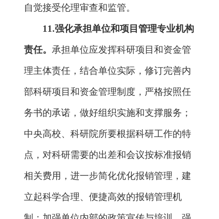
本通知执行。
本通知自发布之日起施行，《国家重
点研发计划管理暂行办法》（国科发资
〔
2017
〕
152
号）、《国家重点研发计划
资金管理办法》（财科教〔
2016
〕
113
号）和改革前计划有关管理办法等相关规
定与本通知要求不一致的，以本通知为
准。
科 技 部 财
政 部
2019
年
1
月
22
日