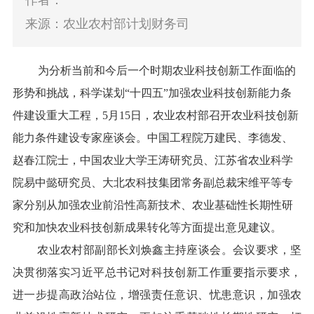
作者：
来源：农业农村部计划财务司
为
分析当前和今后一个时期农业科技创新工作面临的
形势和挑战，科学谋划
“十四五”加强农业科技创新能力条
件建设重大工程
，
5
月
15
日
，农业农村部召开
农业科技创新
能力条件
建设专家座谈会。
中国工程院
万建民
、
李德发、
赵春江院士，
中国农业
大学王涛研究员
、
江苏省农业科学
院易中懿研究员
、
大北农科技集团常务副总裁宋维平
等专
家分别从
加强农业前沿性高新技术、农业基础性长期性研
究和加快农业科技创新成果转化等
方面提出意见建议。
农业农村部副部长刘焕鑫
主持
座谈会。会议要求，坚
决贯彻落实习近平总书记对
科技创新工作
重要
指示
要求，
进一步提高政治站位，增强责任意识、忧患意识，
加强农